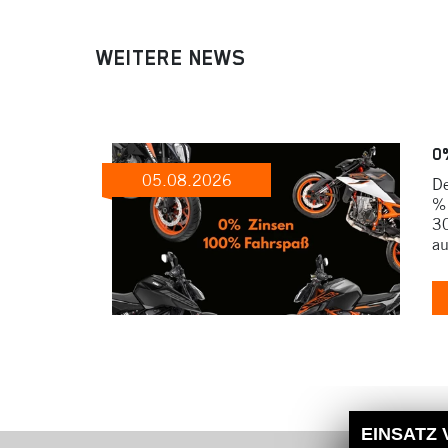
WEITERE NEWS
0
05.08.2026
De
% 
30
au
EINSATZ